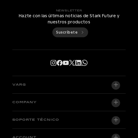
NEWSLETTER
Hazte con las últimas noticias de Stark Future y
nuestros productos
Suscríbete
VARG
VARG EX
COMPANY
VARG MX 1.2
Quiénes somos
SOPORTE TÉCNICO
VARG SM
Newsroom
Factory Edition
Soporte central
ACCOUNT